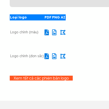
Loại logo
PDF
PNG
AI
Logo chính (màu)
Logo chính (đơn sắc)
Xem tất cả các phiên bản logo