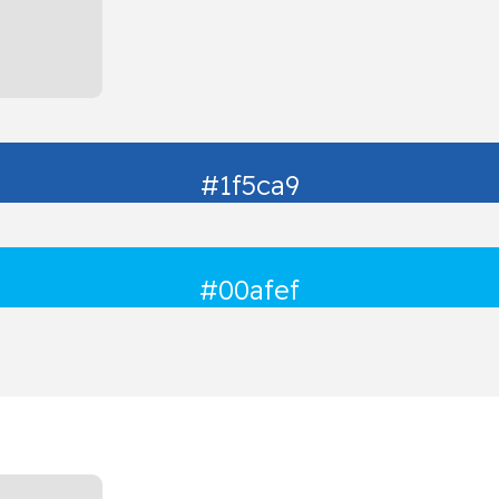
#1f5ca9
#00afef